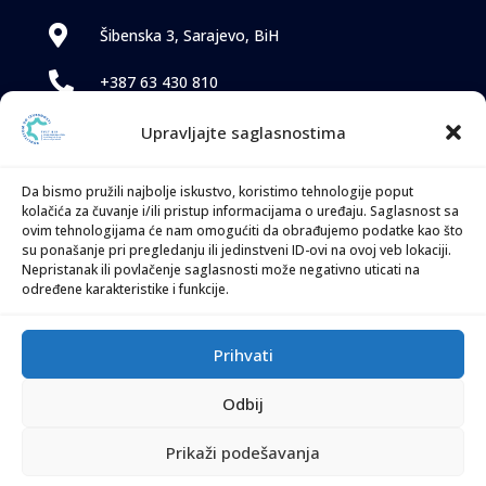

Šibenska 3, Sarajevo, BiH

+387 63 430 810

TVETS2@gopa-group.org
Upravljajte saglasnostima
Da bismo pružili najbolje iskustvo, koristimo tehnologije poput
kolačića za čuvanje i/ili pristup informacijama o uređaju. Saglasnost sa
ovim tehnologijama će nam omogućiti da obrađujemo podatke kao što
su ponašanje pri pregledanju ili jedinstveni ID-ovi na ovoj veb lokaciji.
Nepristanak ili povlačenje saglasnosti može negativno uticati na
određene karakteristike i funkcije.
Ova web stranica objavljena je u okviru projekta “Jačanje sistema
tehničkog i stručnog obrazovanja i obuke“, kojeg financira Vlada
Prihvati
Švicarske, a sprovodi GOPA Worldwide Consultants GmbH u BiH.
Sadržaj ove web stranice, kao i nalazi prikazani u njoj, ne
odražavaju nužno stavove Vlade Švicarske.
Odbij
Prikaži podešavanja
Autorska prava © 2025 TVET BiH. Sva prava zadržana |