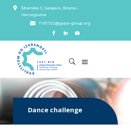
Šibenska 3, Sarajevo, Bosna i
Hercegovina
TVETS2@gopa-group.org
Dance challenge