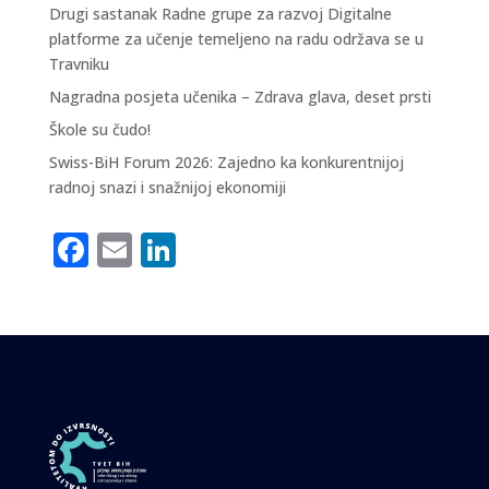
Drugi sastanak Radne grupe za razvoj Digitalne
platforme za učenje temeljeno na radu održava se u
Travniku
Nagradna posjeta učenika – Zdrava glava, deset prsti
Škole su čudo!
Swiss-BiH Forum 2026: Zajedno ka konkurentnijoj
radnoj snazi i snažnijoj ekonomiji
F
E
Li
a
m
n
c
ai
k
e
l
e
b
dI
o
n
o