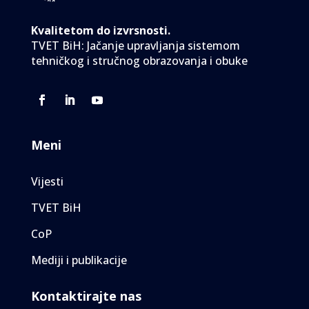
k
Kvalitetom do izvrsnosti.
TVET BiH: Jačanje upravljanja sistemom
tehničkog i stručnog obrazovanja i obuke
Meni
Vijesti
TVET BiH
CoP
Mediji i publikacije
Kontaktirajte nas