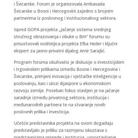
i Švicarske. Forum je organizovala Ambasada
Švicarske u Bosni i Hercegovini zajedno s brojnim
partnerima iz poslovnog i institucionalnog sektora.
Ispred GOPA projekta „Jačanje sistema srednjeg
stručnog obrazovanja i obuke u BiH“ forumu su
prisustvovali voditeljica projekta Efka Heder i ključni
ekspert za javno-privatni dijalog Amir Sarajlić.
Program foruma obuhvatio je diskusije o investicijskim
i trgovinskim prilikama između Bosne i Hercegovine i
Švicarske, primjeni inovacija i vještačke inteligencije u
poslovanju, kao i ulozi dijaspore u ekonomskom
razvoju zemlje. Poseban fokus stavljen je na jačanje
saradnje između privatnog sektora, institucija i
međunarodnih partnera te na stvaranje novih
poslovnih prilika i investicija.
Učešće predstavnika projekta na ovom događaju
predstavljalo je priliku za razmjenu iskustava s
predstavnicima privrede i institucija, uspostavljanje