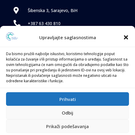

Šibenska 3, Sarajevo, BiH

+387 63 430 810

TVETS2@gopa-group.org
Upravljajte saglasnostima
Da bismo pružili najbolje iskustvo, koristimo tehnologije poput
kolačića za čuvanje i/ili pristup informacijama o uređaju. Saglasnost sa
ovim tehnologijama će nam omogućiti da obrađujemo podatke kao što
su ponašanje pri pregledanju ili jedinstveni ID-ovi na ovoj veb lokaciji.
Nepristanak ili povlačenje saglasnosti može negativno uticati na
određene karakteristike i funkcije.
Ova web stranica objavljena je u okviru projekta “Jačanje sistema
tehničkog i stručnog obrazovanja i obuke“, kojeg financira Vlada
Prihvati
Švicarske, a sprovodi GOPA Worldwide Consultants GmbH u BiH.
Sadržaj ove web stranice, kao i nalazi prikazani u njoj, ne
odražavaju nužno stavove Vlade Švicarske.
Odbij
Prikaži podešavanja
Autorska prava © 2025 TVET BiH. Sva prava zadržana |